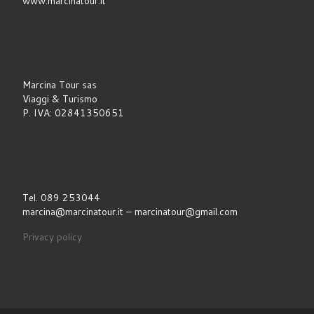
www.marcinatour.it
Marcina Tour sas
Viaggi & Turismo
P. IVA: 02841350651
Tel. 089 253044
marcina@marcinatour.it – marcinatour@gmail.com
Privacy policy