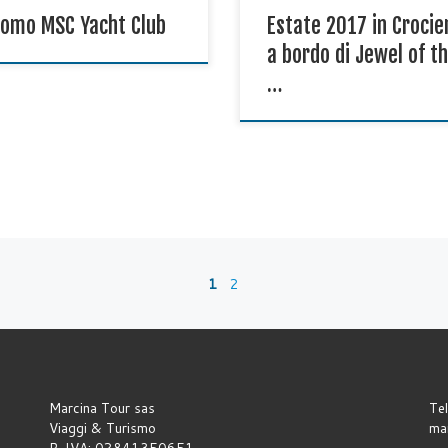
eative e di intrattenimento di
romo MSC Yacht Club
Estate 2017 in Crocie
nave da crociera. Benvenuto
a bordo di Jewel of t
…
1
2
Marcina Tour sas
Te
Viaggi & Turismo
ma
P. IVA: 02841350651