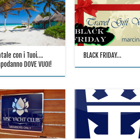
e proposte per un Capodanno
WOW! Black Friday anche alla
menticabile…. e chiedici altre
Marcina Tour!
inazioni…
tale con i Tuoi….
BLACK FRIDAY…
apodanno DOVE VUOI!
ri una nave all’interno della
. Un luogo dove potrai
porare un mondo di esclusività
Prezzi incredibili!!!!
servatezza, in un universo di
te. Dove potrai vivere il lusso di
lub esclusivo, con la libertà di
dere alla miriade di attività