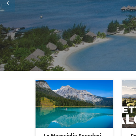
Durata 11 giorni, 9 notti
Per 
Descrizione del tour Il tour più
INS
completo, in esclusiva! Un itinerario
dell
studiato nei dettagli per offrire il
per 
meglio dell’Est canadese, ricco di
Rel
esperienze per godere appieno
Bene
delle bellezze del Québec e
agen
dell’Ontario: le maestose Cascate