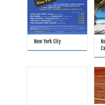
Tant
indi
dest
New York City
Na
C
Scop
nave
Partenza in Bus da Salerno; Voli di
assa
Linea da Roma; Visite guidate in
e ri
italiano Hotel 4 stelle in Mezza
scel
Pensione;
un c
acce