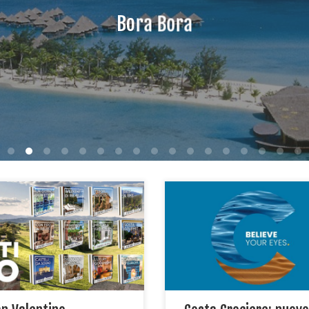
Bora Bora
il vostro San Valentino..
IEME…. Vi proponiamo alcune
In arrivo in agenzia il nuovo
e nostre meravigliose Dimore,
catalogo Costa Crociere 202
tutte le esigenze: Lusso…
2023 Consulta la versione we
ax… Degustazioni…
ssere… Vi aspettiamo in
zia per i dettagli