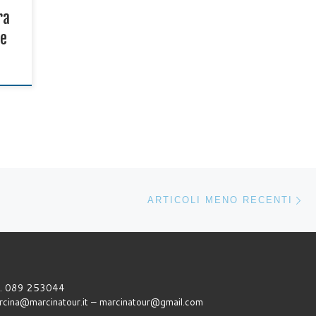
ra
he
Ar
ARTICOLI MENO RECENTI
l. 089 253044
rcina@marcinatour.it – marcinatour@gmail.com