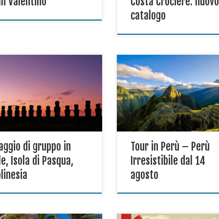
n Valentino
Costa Crociere: nuov
catalogo
enza 05 Maggio 2021 Info in
Viaggio di gruppo in Perù Part
zia Programma di viaggio: Cile
14 agosto 2019
aggio di gruppo in
Tour in Perù – Perù
le, Isola di Pasqua,
Irresistibile dal 14
linesia
agosto