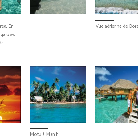
rea. En
Vue aérienne de Bor
ungalows
de
Motu à Manihi