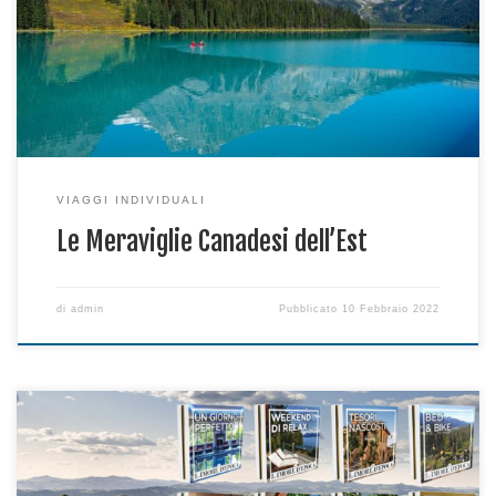
offrire il meglio dell’Est canadese, ricco di esperienze per
godere appieno delle bellezze del Québec e dell’Ontario: le
maestose Cascate del Niagara al tramonto, il famoso Parco
Omega, il favoloso […]
VIAGGI INDIVIDUALI
Le Meraviglie Canadesi dell’Est
di
admin
Pubblicato
10 Febbraio 2022