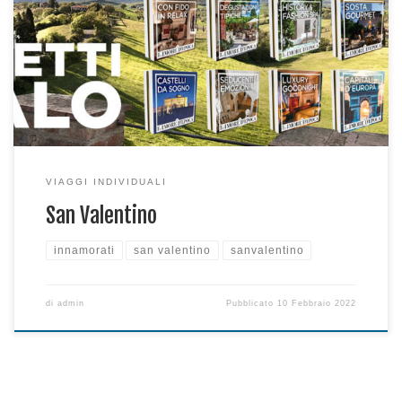
Per il vostro San Valentino.. INSIEME…. Vi proponiamo alcune
delle nostre meravigliose Dimore, per tutte le esigenze:
Lusso… Relax… Degustazioni… Benessere… Vi aspettiamo in
agenzia per i dettagli
VIAGGI INDIVIDUALI
San Valentino
innamorati
san valentino
sanvalentino
di
admin
Pubblicato
10 Febbraio 2022