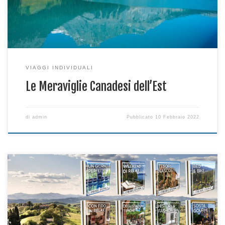
Omega, il favoloso […]
VIAGGI INDIVIDUALI
Le Meraviglie Canadesi dell’Est
di
admin
Pubblicato
10 Febbraio 2022
Per il vostro San Valentino.. INSIEME…. Vi proponiamo alcune
delle nostre meravigliose Dimore, per tutte le esigenze:
Lusso… Relax… Degustazioni… Benessere… Vi aspettiamo in