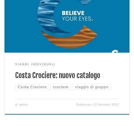
In arrivo in agenzia il nuovo catalogo Costa Crociere 2022-
2023 Consulta la versione web
VIAGGI INDIVIDUALI
Costa Crociere: nuovo catalogo
Costa Crociere
crociere
viaggio di gruppo
di
admin
Pubblicato
13 Gennaio 2022