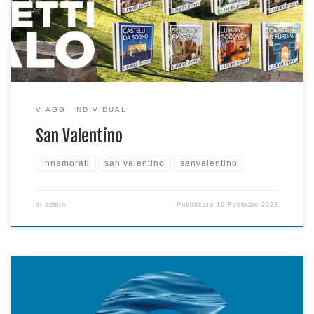
agenzia per i dettagli
VIAGGI INDIVIDUALI
San Valentino
innamorati
san valentino
sanvalentino
di
admin
Pubblicato
10 Febbraio 2022